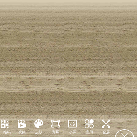
二维码
视频
皮肤
宽屏
小屏
应用
全屏