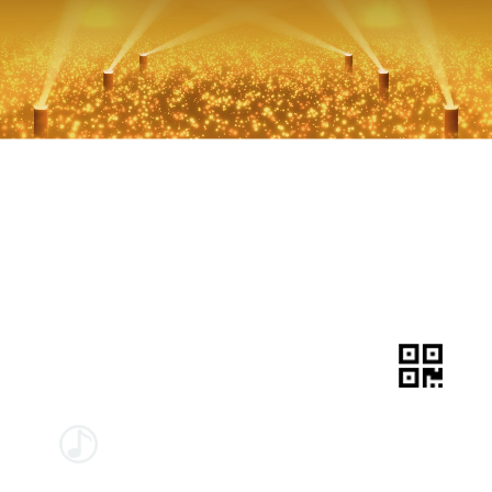
二维码
音乐
视频
皮肤
宽屏
小屏
应用
全屏