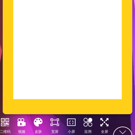
二维码
视频
皮肤
宽屏
小屏
应用
全屏