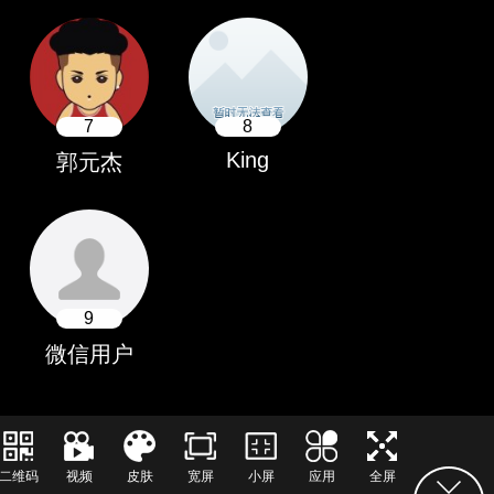
7
8
King
郭元杰
9
微信用户
二维码
视频
皮肤
宽屏
小屏
应用
全屏