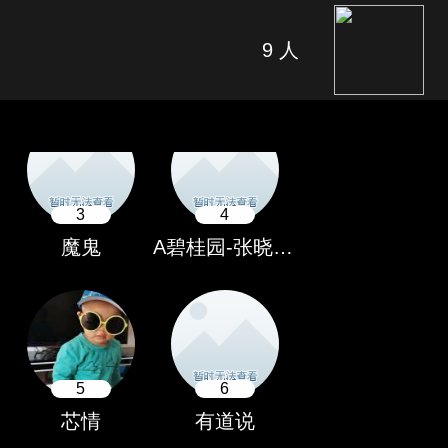
1
2
9
人
A-Yesaaa微赢-15674064710
伟英
3
4
魔鬼
A碧桂园-张晓辉13232184585
5
6
芯情
有道说