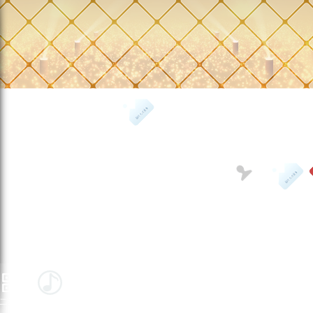
A碧
桂
园
-张
晓
1
3
2
3
2
1
8
4
8
辉
5
5
二维码
音乐
视频
皮肤
宽屏
小屏
应用
全屏