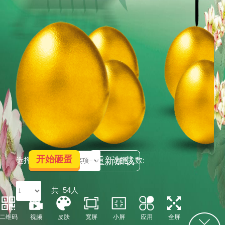
开始砸蛋
重新加载
选择奖项:
选择人数:
共
54人
二维码
视频
皮肤
宽屏
小屏
应用
全屏