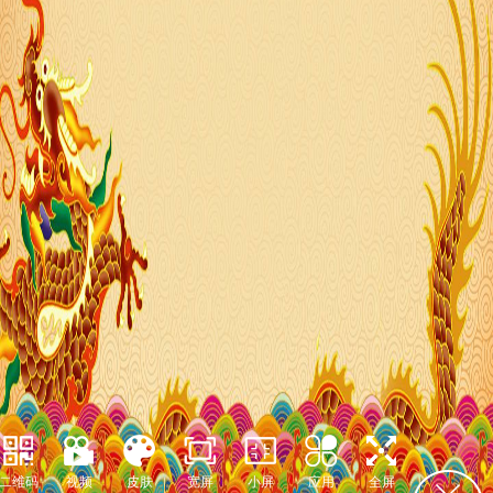
二维码
视频
皮肤
宽屏
小屏
应用
全屏