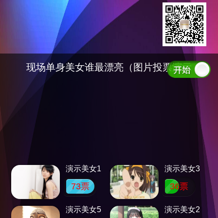
现场单身美女谁最漂亮（图片投票演示
演示美女1
演示美女3
演示美女5
演示美女2