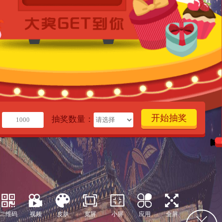
开始抽奖
：
抽奖数量：
二维码
视频
皮肤
宽屏
小屏
应用
全屏