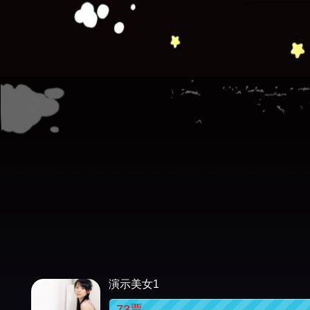
演示美女1