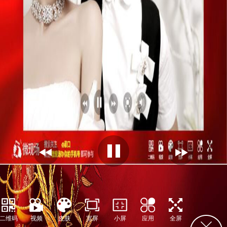
prev
play&stop
next
二维码
视频
皮肤
宽屏
小屏
应用
全屏