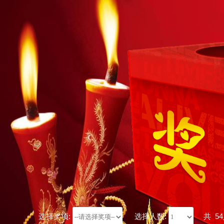
选择奖项:
选择人数:
共
5