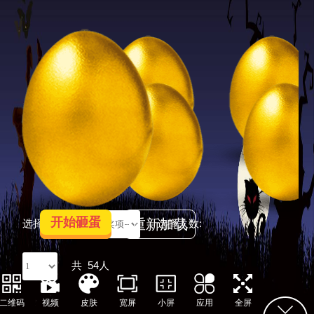
开始砸蛋
重新加载
选择奖项:
选择人数:
共
54人
二维码
视频
皮肤
宽屏
小屏
应用
全屏