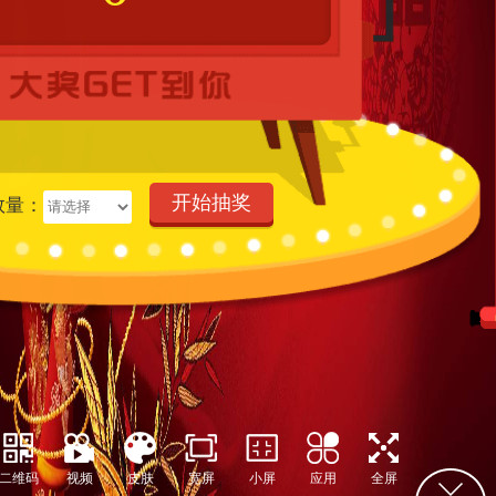
开始抽奖
数量：
二维码
视频
皮肤
宽屏
小屏
应用
全屏