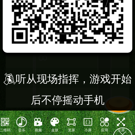
6
7
8
听从现场指挥，游戏开始
9
10
后不停摇动手机
二维码
音乐
视频
皮肤
宽屏
小屏
应用
全屏