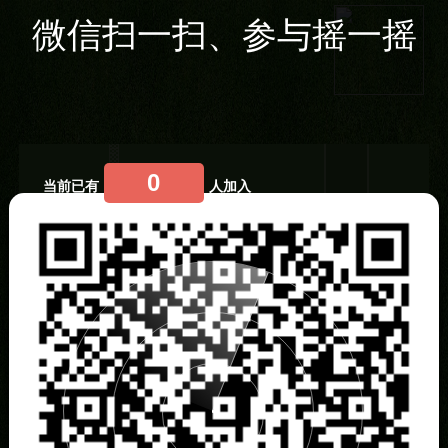
微信扫一扫、参与摇一摇
1
0
当前已有
人加入
2
3
4
5