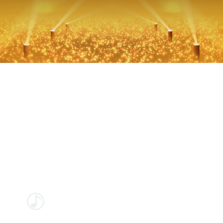
二维码
音乐
视频
皮肤
宽屏
小屏
应用
全屏